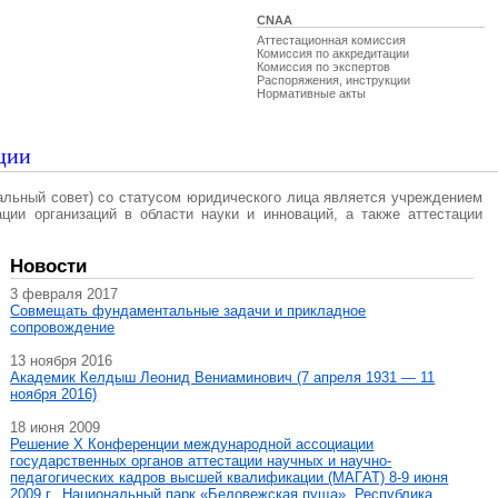
CNAA
Аттестационная комиссия
Комиссия по аккредитации
Комиссия по экспертов
Распоряжения, инструкции
Нормативные акты
ции
альный совет) со статусом юридического лица является учреждением
ации организаций в области науки и инноваций, а также аттестации
Новости
3 февраля 2017
Совмещать фундаментальные задачи и прикладное
сопровождение
13 ноября 2016
Академик Келдыш Леонид Вениаминович (7 апреля 1931 — 11
ноября 2016)
18 июня 2009
Решение X Конференции международной ассоциации
государственных органов аттестации научных и научно-
педагогических кадров высшей квалификации (МАГAT) 8-9 июня
2009 г., Национальный парк «Беловежская пуща», Республика