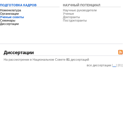
ПОДГОТОВКА КАДРОВ
НАУЧНЫЙ ПОТЕНЦИАЛ
Номенклатура
Научные руководители
Организации
Ученые
Ученые советы
Докторанты
Семинары
Постдокторанты
Диссертации
Диссертации
На рассмотрении в Национальном Совете
81
диссертаций
все диссертации
[
…
] [81]