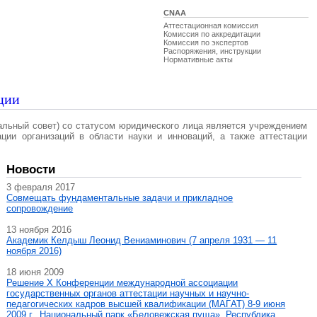
CNAA
Аттестационная комиссия
Комиссия по аккредитации
Комиссия по экспертов
Распоряжения, инструкции
Нормативные акты
ции
альный совет) со статусом юридического лица является учреждением
ации организаций в области науки и инноваций, а также аттестации
Новости
3 февраля 2017
Совмещать фундаментальные задачи и прикладное
сопровождение
13 ноября 2016
Академик Келдыш Леонид Вениаминович (7 апреля 1931 — 11
ноября 2016)
18 июня 2009
Решение X Конференции международной ассоциации
государственных органов аттестации научных и научно-
педагогических кадров высшей квалификации (МАГAT) 8-9 июня
2009 г., Национальный парк «Беловежская пуща», Республика