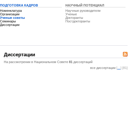
ПОДГОТОВКА КАДРОВ
НАУЧНЫЙ ПОТЕНЦИАЛ
Номенклатура
Научные руководители
Организации
Ученые
Ученые советы
Докторанты
Семинары
Постдокторанты
Диссертации
Диссертации
На рассмотрении в Национальном Совете
81
диссертаций
все диссертации
[
…
] [81]