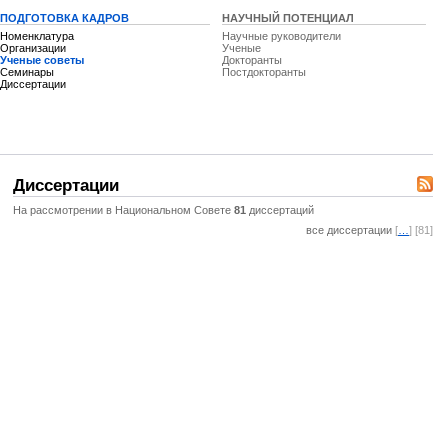
ПОДГОТОВКА КАДРОВ
НАУЧНЫЙ ПОТЕНЦИАЛ
Номенклатура
Научные руководители
Организации
Ученые
Ученые советы
Докторанты
Семинары
Постдокторанты
Диссертации
Диссертации
На рассмотрении в Национальном Совете
81
диссертаций
все диссертации
[
…
] [81]