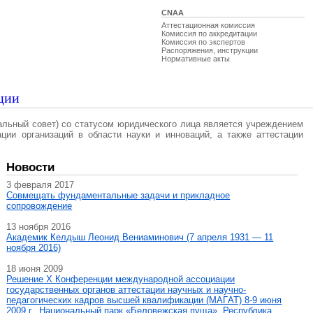
CNAA
Аттестационная комиссия
Комиссия по аккредитации
Комиссия по экспертов
Распоряжения, инструкции
Нормативные акты
ции
альный совет) со статусом юридического лица является учреждением
ации организаций в области науки и инноваций, а также аттестации
Новости
3 февраля 2017
Совмещать фундаментальные задачи и прикладное
сопровождение
13 ноября 2016
Академик Келдыш Леонид Вениаминович (7 апреля 1931 — 11
ноября 2016)
18 июня 2009
Решение X Конференции международной ассоциации
государственных органов аттестации научных и научно-
педагогических кадров высшей квалификации (МАГAT) 8-9 июня
2009 г., Национальный парк «Беловежская пуща», Республика