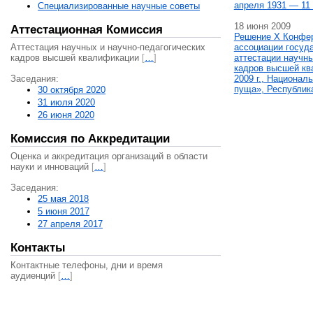
апреля 1931 — 11 
Специализированные научные советы
18 июня 2009
Аттестационная Комиссия
Решение X Конфе
Аттестация научных и научно-педагогических
ассоциации госуд
кадров высшей квалификации
[
…
]
аттестации научны
кадров высшей кв
Заседания:
2009 г., Национал
пуща», Республик
30 октября 2020
31 июля 2020
26 июня 2020
Комиссия по Аккредитации
Оценка и аккредитация организаций в области
науки и инноваций
[
…
]
Заседания:
25 мая 2018
5 июня 2017
27 апреля 2017
Контакты
Контактные телефоны, дни и время
аудиенций
[
…
]