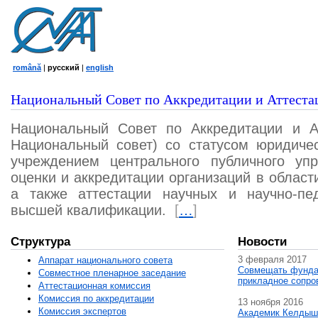
română
|
русский
|
english
Национальный Совет по Аккредитации и Аттеста
Национальный Совет по Аккредитации и А
Национальный совет) со статусом юридичес
учреждением центрального публичного уп
оценки и аккредитации организаций в област
а также аттестации научных и научно-пед
высшей квалификации.
[
…
]
Структура
Новости
3 февраля 2017
Аппарат национального совета
Совмещать фунда
Совместное пленарное заседание
прикладное сопро
Аттестационная комисcия
Комиссия по аккредитации
13 ноября 2016
Комиссия экспертов
Академик Келдыш