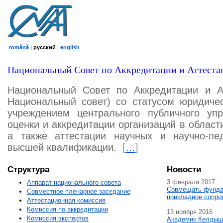
română
|
русский
|
english
Национальный Совет по Аккредитации и Аттеста
Национальный Совет по Аккредитации и А
Национальный совет) со статусом юридичес
учреждением центрального публичного уп
оценки и аккредитации организаций в област
а также аттестации научных и научно-пед
высшей квалификации.
[
…
]
Структура
Новости
3 февраля 2017
Аппарат национального совета
Совмещать фунда
Совместное пленарное заседание
прикладное сопро
Аттестационная комисcия
Комиссия по аккредитации
13 ноября 2016
Комиссия экспертов
Академик Келдыш