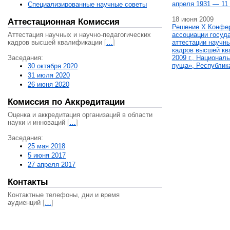
апреля 1931 — 11 
Специализированные научные советы
18 июня 2009
Аттестационная Комиссия
Решение X Конфе
Аттестация научных и научно-педагогических
ассоциации госуд
кадров высшей квалификации
[
…
]
аттестации научны
кадров высшей кв
Заседания:
2009 г., Национал
пуща», Республик
30 октября 2020
31 июля 2020
26 июня 2020
Комиссия по Аккредитации
Оценка и аккредитация организаций в области
науки и инноваций
[
…
]
Заседания:
25 мая 2018
5 июня 2017
27 апреля 2017
Контакты
Контактные телефоны, дни и время
аудиенций
[
…
]