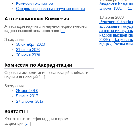
Комиссия экспертов
Академик Келдыш
апреля 1931 — 11 
Специализированные научные советы
18 июня 2009
Аттестационная Комиссия
Решение X Конфе
Аттестация научных и научно-педагогических
ассоциации госуд
кадров высшей квалификации
[
…
]
аттестации научны
кадров высшей кв
Заседания:
2009 г., Национал
пуща», Республик
30 октября 2020
31 июля 2020
26 июня 2020
Комиссия по Аккредитации
Оценка и аккредитация организаций в области
науки и инноваций
[
…
]
Заседания:
25 мая 2018
5 июня 2017
27 апреля 2017
Контакты
Контактные телефоны, дни и время
аудиенций
[
…
]