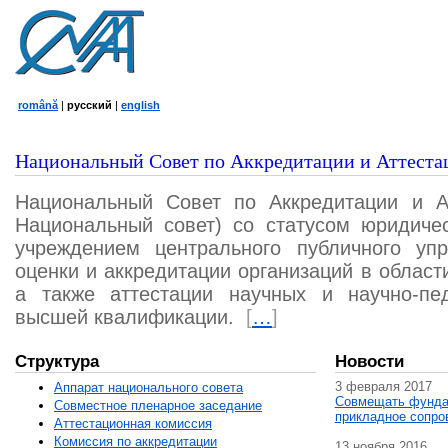
română
|
русский
|
english
Национальный Совет по Аккредитации и Аттеста
Национальный Совет по Аккредитации и А
Национальный совет) со статусом юридичес
учреждением центрального публичного уп
оценки и аккредитации организаций в област
а также аттестации научных и научно-пед
высшей квалификации.
[
…
]
Структура
Новости
3 февраля 2017
Аппарат национального совета
Совмещать фунда
Совместное пленарное заседание
прикладное сопро
Аттестационная комисcия
Комиссия по аккредитации
13 ноября 2016