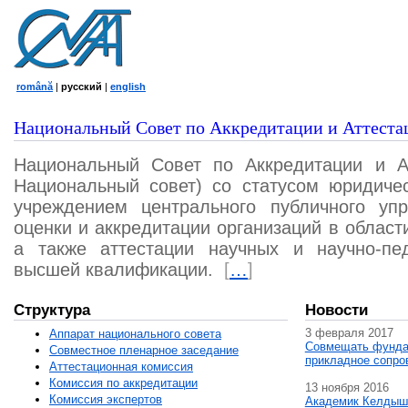
română
|
русский
|
english
Национальный Совет по Аккредитации и Аттеста
Национальный Совет по Аккредитации и А
Национальный совет) со статусом юридичес
учреждением центрального публичного уп
оценки и аккредитации организаций в област
а также аттестации научных и научно-пед
высшей квалификации.
[
…
]
Структура
Новости
3 февраля 2017
Аппарат национального совета
Совмещать фунда
Совместное пленарное заседание
прикладное сопро
Аттестационная комисcия
Комиссия по аккредитации
13 ноября 2016
Комиссия экспертов
Академик Келдыш