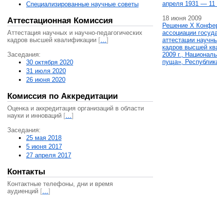
апреля 1931 — 11 
Специализированные научные советы
18 июня 2009
Аттестационная Комиссия
Решение X Конфе
Аттестация научных и научно-педагогических
ассоциации госуд
кадров высшей квалификации
[
…
]
аттестации научны
кадров высшей кв
Заседания:
2009 г., Национал
пуща», Республик
30 октября 2020
31 июля 2020
26 июня 2020
Комиссия по Аккредитации
Оценка и аккредитация организаций в области
науки и инноваций
[
…
]
Заседания:
25 мая 2018
5 июня 2017
27 апреля 2017
Контакты
Контактные телефоны, дни и время
аудиенций
[
…
]