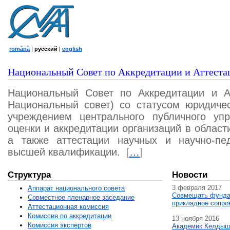
română
|
русский
|
english
Национальный Совет по Аккредитации и Аттеста
Национальный Совет по Аккредитации и А
Национальный совет) со статусом юридичес
учреждением центрального публичного уп
оценки и аккредитации организаций в област
а также аттестации научных и научно-пед
высшей квалификации.
[
…
]
Структура
Новости
3 февраля 2017
Аппарат национального совета
Совмещать фунда
Совместное пленарное заседание
прикладное сопро
Аттестационная комисcия
Комиссия по аккредитации
13 ноября 2016
Комиссия экспертов
Академик Келдыш