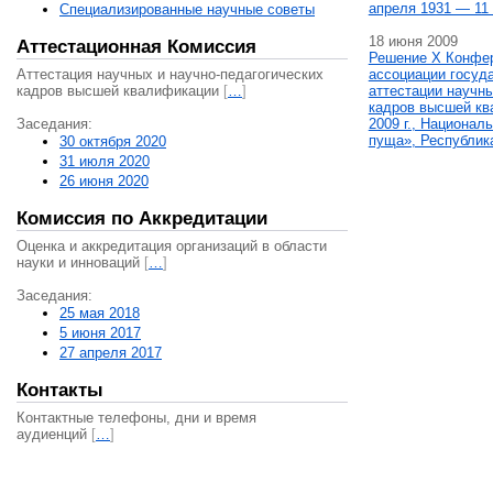
апреля 1931 — 11 
Специализированные научные советы
18 июня 2009
Аттестационная Комиссия
Решение X Конфе
Аттестация научных и научно-педагогических
ассоциации госуд
кадров высшей квалификации
[
…
]
аттестации научны
кадров высшей кв
Заседания:
2009 г., Национал
пуща», Республик
30 октября 2020
31 июля 2020
26 июня 2020
Комиссия по Аккредитации
Оценка и аккредитация организаций в области
науки и инноваций
[
…
]
Заседания:
25 мая 2018
5 июня 2017
27 апреля 2017
Контакты
Контактные телефоны, дни и время
аудиенций
[
…
]