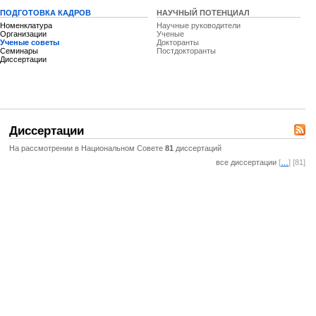
ПОДГОТОВКА КАДРОВ
НАУЧНЫЙ ПОТЕНЦИАЛ
Номенклатура
Научные руководители
Организации
Ученые
Ученые советы
Докторанты
Семинары
Постдокторанты
Диссертации
Диссертации
На рассмотрении в Национальном Совете
81
диссертаций
все диссертации
[
…
] [81]