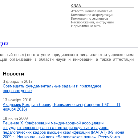
CNAA
Аттестационная комиссия
Комиссия по аккредитации
Комиссия по экспертов
Распоряжения, инструкции
Нормативные акты
ции
альный совет) со статусом юридического лица является учреждением
ации организаций в области науки и инноваций, а также аттестации
Новости
3 февраля 2017
Совмещать фундаментальные задачи и прикладное
сопровождение
13 ноября 2016
Академик Келдыш Леонид Вениаминович (7 апреля 1931 — 11
ноября 2016)
18 июня 2009
Решение X Конференции международной ассоциации
государственных органов аттестации научных и научно-
педагогических кадров высшей квалификации (МАГAT) 8-9 июня
2009 г., Национальный парк «Беловежская пуща», Республика