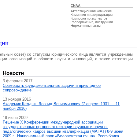
CNAA
Аттестационная комиссия
Комиссия по аккредитации
Комиссия по экспертов
Распоряжения, инструкции
Нормативные акты
ции
альный совет) со статусом юридического лица является учреждением
ации организаций в области науки и инноваций, а также аттестации
Новости
3 февраля 2017
Совмещать фундаментальные задачи и прикладное
сопровождение
13 ноября 2016
Академик Келдыш Леонид Вениаминович (7 апреля 1931 — 11
ноября 2016)
18 июня 2009
Решение X Конференции международной ассоциации
государственных органов аттестации научных и научно-
педагогических кадров высшей квалификации (МАГAT) 8-9 июня
2009 г., Национальный парк «Беловежская пуща», Республика