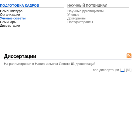
ПОДГОТОВКА КАДРОВ
НАУЧНЫЙ ПОТЕНЦИАЛ
Номенклатура
Научные руководители
Организации
Ученые
Ученые советы
Докторанты
Семинары
Постдокторанты
Диссертации
Диссертации
На рассмотрении в Национальном Совете
81
диссертаций
все диссертации
[
…
] [81]