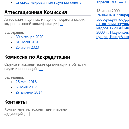
апреля 1931 — 11 
Специализированные научные советы
18 июня 2009
Аттестационная Комиссия
Решение X Конфе
Аттестация научных и научно-педагогических
ассоциации госуд
кадров высшей квалификации
[
…
]
аттестации научны
кадров высшей кв
Заседания:
2009 г., Национал
пуща», Республик
30 октября 2020
31 июля 2020
26 июня 2020
Комиссия по Аккредитации
Оценка и аккредитация организаций в области
науки и инноваций
[
…
]
Заседания:
25 мая 2018
5 июня 2017
27 апреля 2017
Контакты
Контактные телефоны, дни и время
аудиенций
[
…
]