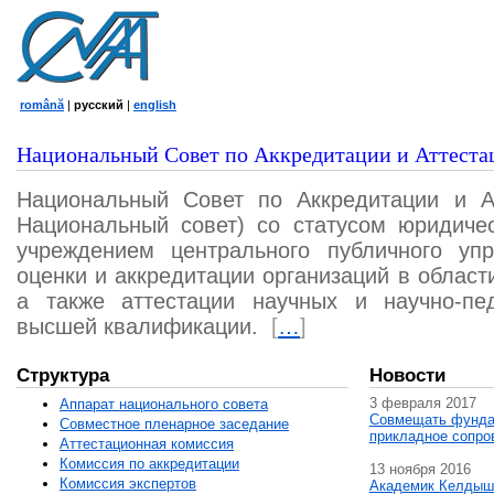
română
|
русский
|
english
Национальный Совет по Аккредитации и Аттеста
Национальный Совет по Аккредитации и А
Национальный совет) со статусом юридичес
учреждением центрального публичного уп
оценки и аккредитации организаций в област
а также аттестации научных и научно-пед
высшей квалификации.
[
…
]
Структура
Новости
3 февраля 2017
Аппарат национального совета
Совмещать фунда
Совместное пленарное заседание
прикладное сопро
Аттестационная комисcия
Комиссия по аккредитации
13 ноября 2016
Комиссия экспертов
Академик Келдыш