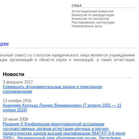
CNAA
Аттестационная комиссия
Комиссия по аккредитации
Комиссия по экспертов
Распоряжения, инструкции
Нормативные акты
ции
альный совет) со статусом юридического лица является учреждением
ации организаций в области науки и инноваций, а также аттестации
Новости
3 февраля 2017
Совмещать фундаментальные задачи и прикладное
сопровождение
13 ноября 2016
Академик Келдыш Леонид Вениаминович (7 апреля 1931 — 11
ноября 2016)
18 июня 2009
Решение X Конференции международной ассоциации
государственных органов аттестации научных и научно-
педагогических кадров высшей квалификации (МАГAT) 8-9 июня
2009 г., Национальный парк «Беловежская пуща», Республика