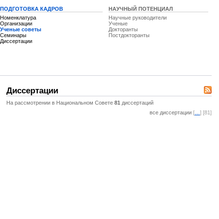
ПОДГОТОВКА КАДРОВ
НАУЧНЫЙ ПОТЕНЦИАЛ
Номенклатура
Научные руководители
Организации
Ученые
Ученые советы
Докторанты
Семинары
Постдокторанты
Диссертации
Диссертации
На рассмотрении в Национальном Совете
81
диссертаций
все диссертации
[
…
] [81]