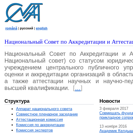
română
|
русский
|
english
Национальный Совет по Аккредитации и Аттеста
Национальный Совет по Аккредитации и А
Национальный совет) со статусом юридичес
учреждением центрального публичного уп
оценки и аккредитации организаций в област
а также аттестации научных и научно-пед
высшей квалификации.
[
…
]
Структура
Новости
3 февраля 2017
Аппарат национального совета
Совмещать фунда
Совместное пленарное заседание
прикладное сопро
Аттестационная комисcия
Комиссия по аккредитации
13 ноября 2016
Комиссия экспертов
Академик Келдыш