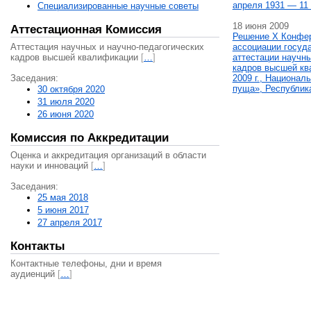
апреля 1931 — 11 
Специализированные научные советы
18 июня 2009
Аттестационная Комиссия
Решение X Конфе
Аттестация научных и научно-педагогических
ассоциации госуд
кадров высшей квалификации
[
…
]
аттестации научны
кадров высшей кв
Заседания:
2009 г., Национал
пуща», Республик
30 октября 2020
31 июля 2020
26 июня 2020
Комиссия по Аккредитации
Оценка и аккредитация организаций в области
науки и инноваций
[
…
]
Заседания:
25 мая 2018
5 июня 2017
27 апреля 2017
Контакты
Контактные телефоны, дни и время
аудиенций
[
…
]