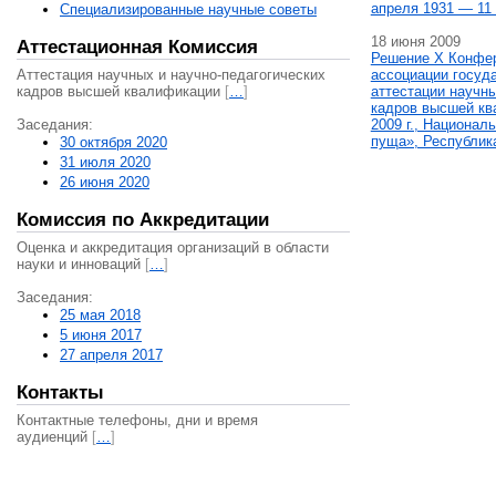
апреля 1931 — 11 
Специализированные научные советы
18 июня 2009
Аттестационная Комиссия
Решение X Конфе
Аттестация научных и научно-педагогических
ассоциации госуд
кадров высшей квалификации
[
…
]
аттестации научны
кадров высшей кв
Заседания:
2009 г., Национал
пуща», Республик
30 октября 2020
31 июля 2020
26 июня 2020
Комиссия по Аккредитации
Оценка и аккредитация организаций в области
науки и инноваций
[
…
]
Заседания:
25 мая 2018
5 июня 2017
27 апреля 2017
Контакты
Контактные телефоны, дни и время
аудиенций
[
…
]