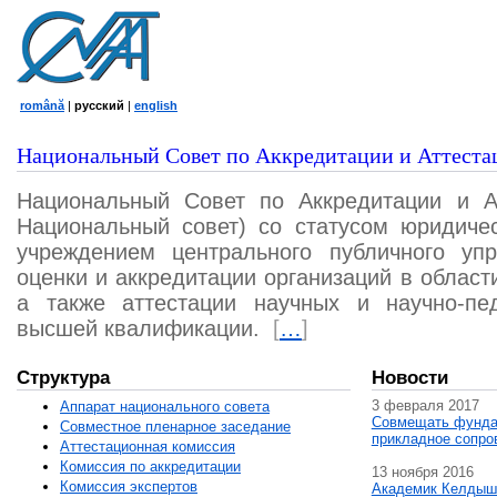
română
|
русский
|
english
Национальный Совет по Аккредитации и Аттеста
Национальный Совет по Аккредитации и А
Национальный совет) со статусом юридичес
учреждением центрального публичного уп
оценки и аккредитации организаций в област
а также аттестации научных и научно-пед
высшей квалификации.
[
…
]
Структура
Новости
3 февраля 2017
Аппарат национального совета
Совмещать фунда
Совместное пленарное заседание
прикладное сопро
Аттестационная комисcия
Комиссия по аккредитации
13 ноября 2016
Комиссия экспертов
Академик Келдыш