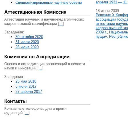
апреля 1931 — 11 
Специализированные научные советы
18 июня 2009
Аттестационная Комиссия
Решение X Конфе
Аттестация научных и научно-педагогических
ассоциации госуд
кадров высшей квалификации
[
…
]
аттестации научны
кадров высшей кв
Заседания:
2009 г., Национал
пуща», Республик
30 октября 2020
31 июля 2020
26 июня 2020
Комиссия по Аккредитации
Оценка и аккредитация организаций в области
науки и инноваций
[
…
]
Заседания:
25 мая 2018
5 июня 2017
27 апреля 2017
Контакты
Контактные телефоны, дни и время
аудиенций
[
…
]