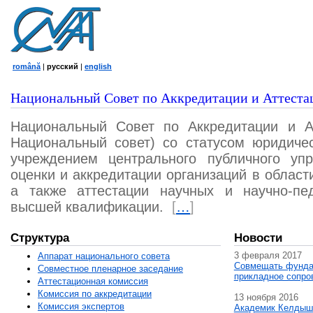
română
|
русский
|
english
Национальный Совет по Аккредитации и Аттеста
Национальный Совет по Аккредитации и А
Национальный совет) со статусом юридичес
учреждением центрального публичного уп
оценки и аккредитации организаций в област
а также аттестации научных и научно-пед
высшей квалификации.
[
…
]
Структура
Новости
3 февраля 2017
Аппарат национального совета
Совмещать фунда
Совместное пленарное заседание
прикладное сопро
Аттестационная комисcия
Комиссия по аккредитации
13 ноября 2016
Комиссия экспертов
Академик Келдыш