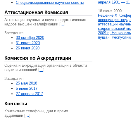
апреля 1931 — 11 
Специализированные научные советы
18 июня 2009
Аттестационная Комиссия
Решение X Конфе
Аттестация научных и научно-педагогических
ассоциации госуд
кадров высшей квалификации
[
…
]
аттестации научны
кадров высшей кв
Заседания:
2009 г., Национал
пуща», Республик
30 октября 2020
31 июля 2020
26 июня 2020
Комиссия по Аккредитации
Оценка и аккредитация организаций в области
науки и инноваций
[
…
]
Заседания:
25 мая 2018
5 июня 2017
27 апреля 2017
Контакты
Контактные телефоны, дни и время
аудиенций
[
…
]