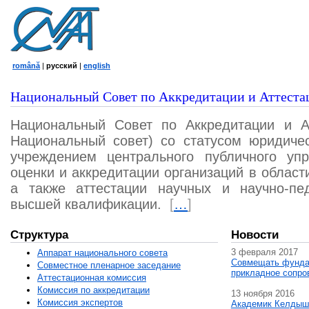
română
|
русский
|
english
Национальный Совет по Аккредитации и Аттеста
Национальный Совет по Аккредитации и А
Национальный совет) со статусом юридичес
учреждением центрального публичного уп
оценки и аккредитации организаций в област
а также аттестации научных и научно-пед
высшей квалификации.
[
…
]
Структура
Новости
3 февраля 2017
Аппарат национального совета
Совмещать фунда
Совместное пленарное заседание
прикладное сопро
Аттестационная комисcия
Комиссия по аккредитации
13 ноября 2016
Комиссия экспертов
Академик Келдыш