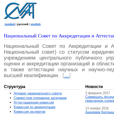
română
|
русский
|
english
Национальный Совет по Аккредитации и Аттеста
Национальный Совет по Аккредитации и А
Национальный совет) со статусом юридичес
учреждением центрального публичного уп
оценки и аккредитации организаций в област
а также аттестации научных и научно-пед
высшей квалификации.
[
…
]
Структура
Новости
3 февраля 2017
Аппарат национального совета
Совмещать фунда
Совместное пленарное заседание
прикладное сопро
Аттестационная комисcия
Комиссия по аккредитации
13 ноября 2016
Комиссия экспертов
Академик Келдыш