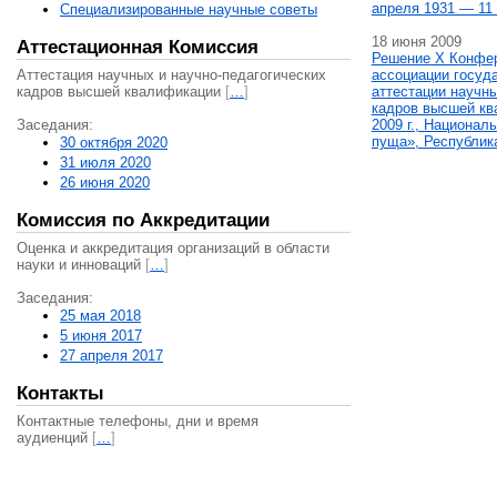
апреля 1931 — 11 
Специализированные научные советы
18 июня 2009
Аттестационная Комиссия
Решение X Конфе
Аттестация научных и научно-педагогических
ассоциации госуд
кадров высшей квалификации
[
…
]
аттестации научны
кадров высшей кв
Заседания:
2009 г., Национал
пуща», Республик
30 октября 2020
31 июля 2020
26 июня 2020
Комиссия по Аккредитации
Оценка и аккредитация организаций в области
науки и инноваций
[
…
]
Заседания:
25 мая 2018
5 июня 2017
27 апреля 2017
Контакты
Контактные телефоны, дни и время
аудиенций
[
…
]