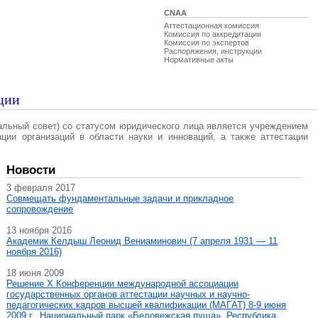
CNAA
Аттестационная комиссия
Комиссия по аккредитации
Комиссия по экспертов
Распоряжения, инструкции
Нормативные акты
ции
альный совет) со статусом юридического лица является учреждением
ации организаций в области науки и инноваций, а также аттестации
Новости
3 февраля 2017
Совмещать фундаментальные задачи и прикладное
сопровождение
13 ноября 2016
Академик Келдыш Леонид Вениаминович (7 апреля 1931 — 11
ноября 2016)
18 июня 2009
Решение X Конференции международной ассоциации
государственных органов аттестации научных и научно-
педагогических кадров высшей квалификации (МАГAT) 8-9 июня
2009 г., Национальный парк «Беловежская пуща», Республика