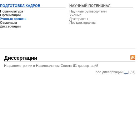
ПОДГОТОВКА КАДРОВ
НАУЧНЫЙ ПОТЕНЦИАЛ
Номенклатура
Научные руководители
Организации
Ученые
Ученые советы
Докторанты
Семинары
Постдокторанты
Диссертации
Диссертации
На рассмотрении в Национальном Совете
81
диссертаций
все диссертации
[
…
] [81]