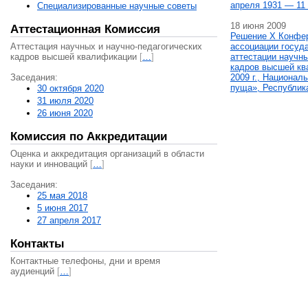
апреля 1931 — 11 
Специализированные научные советы
18 июня 2009
Аттестационная Комиссия
Решение X Конфе
Аттестация научных и научно-педагогических
ассоциации госуд
кадров высшей квалификации
[
…
]
аттестации научны
кадров высшей кв
Заседания:
2009 г., Национал
пуща», Республик
30 октября 2020
31 июля 2020
26 июня 2020
Комиссия по Аккредитации
Оценка и аккредитация организаций в области
науки и инноваций
[
…
]
Заседания:
25 мая 2018
5 июня 2017
27 апреля 2017
Контакты
Контактные телефоны, дни и время
аудиенций
[
…
]