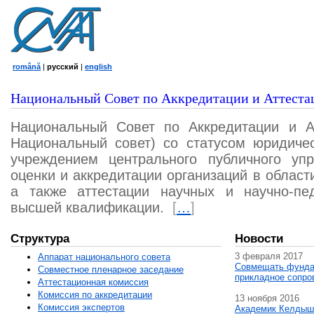
română
|
русский
|
english
Национальный Совет по Аккредитации и Аттеста
Национальный Совет по Аккредитации и А
Национальный совет) со статусом юридичес
учреждением центрального публичного уп
оценки и аккредитации организаций в област
а также аттестации научных и научно-пед
высшей квалификации.
[
…
]
Структура
Новости
3 февраля 2017
Аппарат национального совета
Совмещать фунда
Совместное пленарное заседание
прикладное сопро
Аттестационная комисcия
Комиссия по аккредитации
13 ноября 2016
Комиссия экспертов
Академик Келдыш