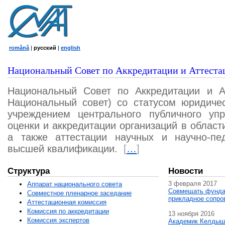
română
|
русский
|
english
Национальный Совет по Аккредитации и Аттеста
Национальный Совет по Аккредитации и А
Национальный совет) со статусом юридичес
учреждением центрального публичного уп
оценки и аккредитации организаций в област
а также аттестации научных и научно-пед
высшей квалификации.
[
…
]
Структура
Новости
3 февраля 2017
Аппарат национального совета
Совмещать фунда
Совместное пленарное заседание
прикладное сопро
Аттестационная комисcия
Комиссия по аккредитации
13 ноября 2016
Комиссия экспертов
Академик Келдыш