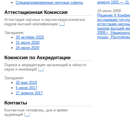
апреля 1931 — 11 
Специализированные научные советы
18 июня 2009
Аттестационная Комиссия
Решение X Конфе
Аттестация научных и научно-педагогических
ассоциации госуд
кадров высшей квалификации
[
…
]
аттестации научны
кадров высшей кв
Заседания:
2009 г., Национал
пуща», Республик
30 октября 2020
31 июля 2020
26 июня 2020
Комиссия по Аккредитации
Оценка и аккредитация организаций в области
науки и инноваций
[
…
]
Заседания:
25 мая 2018
5 июня 2017
27 апреля 2017
Контакты
Контактные телефоны, дни и время
аудиенций
[
…
]