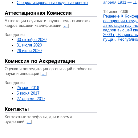
апреля 1931 — 11 
Специализированные научные советы
18 июня 2009
Аттестационная Комиссия
Решение X Конфе
Аттестация научных и научно-педагогических
ассоциации госуд
кадров высшей квалификации
[
…
]
аттестации научны
кадров высшей кв
Заседания:
2009 г., Национал
пуща», Республик
30 октября 2020
31 июля 2020
26 июня 2020
Комиссия по Аккредитации
Оценка и аккредитация организаций в области
науки и инноваций
[
…
]
Заседания:
25 мая 2018
5 июня 2017
27 апреля 2017
Контакты
Контактные телефоны, дни и время
аудиенций
[
…
]