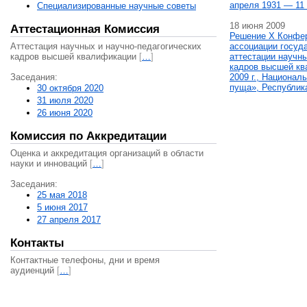
апреля 1931 — 11 
Специализированные научные советы
18 июня 2009
Аттестационная Комиссия
Решение X Конфе
Аттестация научных и научно-педагогических
ассоциации госуд
кадров высшей квалификации
[
…
]
аттестации научны
кадров высшей кв
Заседания:
2009 г., Национал
пуща», Республик
30 октября 2020
31 июля 2020
26 июня 2020
Комиссия по Аккредитации
Оценка и аккредитация организаций в области
науки и инноваций
[
…
]
Заседания:
25 мая 2018
5 июня 2017
27 апреля 2017
Контакты
Контактные телефоны, дни и время
аудиенций
[
…
]