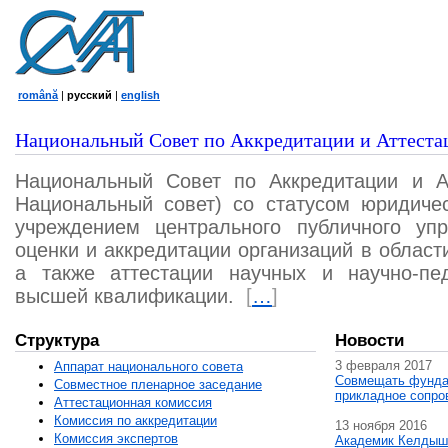
română
|
русский
|
english
Национальный Совет по Аккредитации и Аттеста
Национальный Совет по Аккредитации и А
Национальный совет) со статусом юридичес
учреждением центрального публичного уп
оценки и аккредитации организаций в област
а также аттестации научных и научно-пед
высшей квалификации.
[
…
]
Структура
Новости
3 февраля 2017
Аппарат национального совета
Совмещать фунда
Совместное пленарное заседание
прикладное сопро
Аттестационная комисcия
Комиссия по аккредитации
13 ноября 2016
Комиссия экспертов
Академик Келдыш