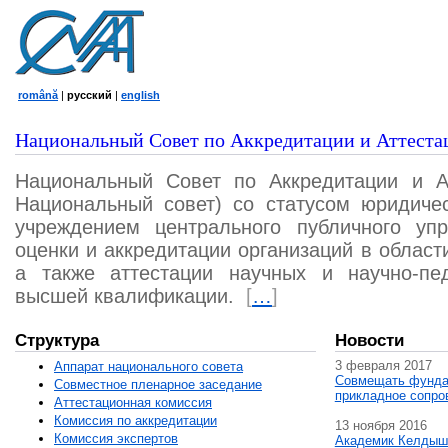
română
|
русский
|
english
Национальный Совет по Аккредитации и Аттеста
Национальный Совет по Аккредитации и А
Национальный совет) со статусом юридичес
учреждением центрального публичного уп
оценки и аккредитации организаций в област
а также аттестации научных и научно-пед
высшей квалификации.
[
…
]
Структура
Новости
3 февраля 2017
Аппарат национального совета
Совмещать фунда
Совместное пленарное заседание
прикладное сопро
Аттестационная комисcия
Комиссия по аккредитации
13 ноября 2016
Комиссия экспертов
Академик Келдыш