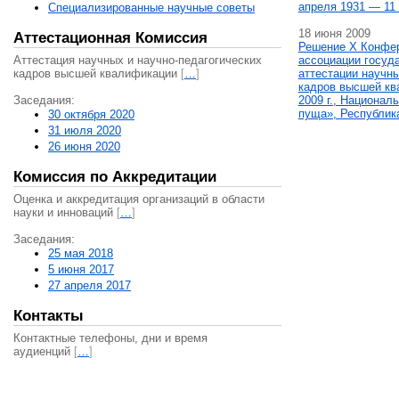
апреля 1931 — 11 
Специализированные научные советы
18 июня 2009
Аттестационная Комиссия
Решение X Конфе
Аттестация научных и научно-педагогических
ассоциации госуд
кадров высшей квалификации
[
…
]
аттестации научны
кадров высшей кв
Заседания:
2009 г., Национал
пуща», Республик
30 октября 2020
31 июля 2020
26 июня 2020
Комиссия по Аккредитации
Оценка и аккредитация организаций в области
науки и инноваций
[
…
]
Заседания:
25 мая 2018
5 июня 2017
27 апреля 2017
Контакты
Контактные телефоны, дни и время
аудиенций
[
…
]