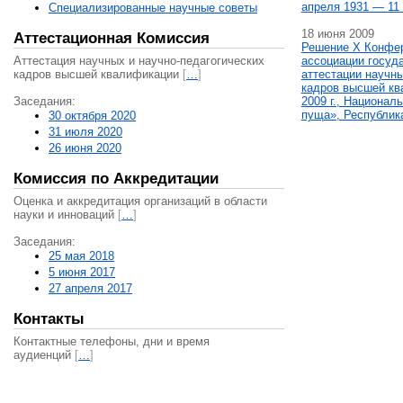
апреля 1931 — 11 
Специализированные научные советы
18 июня 2009
Аттестационная Комиссия
Решение X Конфе
Аттестация научных и научно-педагогических
ассоциации госуд
кадров высшей квалификации
[
…
]
аттестации научны
кадров высшей кв
Заседания:
2009 г., Национал
пуща», Республик
30 октября 2020
31 июля 2020
26 июня 2020
Комиссия по Аккредитации
Оценка и аккредитация организаций в области
науки и инноваций
[
…
]
Заседания:
25 мая 2018
5 июня 2017
27 апреля 2017
Контакты
Контактные телефоны, дни и время
аудиенций
[
…
]