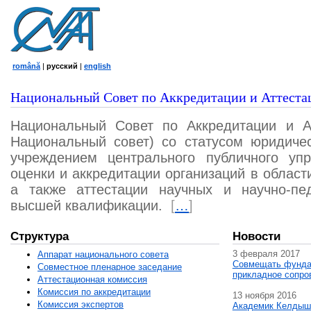
română
|
русский
|
english
Национальный Совет по Аккредитации и Аттеста
Национальный Совет по Аккредитации и А
Национальный совет) со статусом юридичес
учреждением центрального публичного уп
оценки и аккредитации организаций в област
а также аттестации научных и научно-пед
высшей квалификации.
[
…
]
Структура
Новости
3 февраля 2017
Аппарат национального совета
Совмещать фунда
Совместное пленарное заседание
прикладное сопро
Аттестационная комисcия
Комиссия по аккредитации
13 ноября 2016
Комиссия экспертов
Академик Келдыш