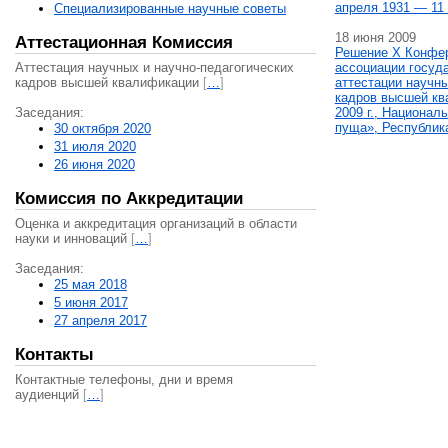
апреля 1931 — 11 
Специализированные научные советы
18 июня 2009
Аттестационная Комиссия
Решение X Конфе
Аттестация научных и научно-педагогических
ассоциации госуд
кадров высшей квалификации
[
…
]
аттестации научны
кадров высшей кв
Заседания:
2009 г., Национал
пуща», Республик
30 октября 2020
31 июля 2020
26 июня 2020
Комиссия по Аккредитации
Оценка и аккредитация организаций в области
науки и инноваций
[
…
]
Заседания:
25 мая 2018
5 июня 2017
27 апреля 2017
Контакты
Контактные телефоны, дни и время
аудиенций
[
…
]