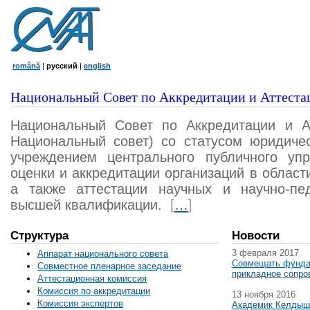
română
|
русский
|
english
Национальный Совет по Аккредитации и Аттеста
Национальный Совет по Аккредитации и А
Национальный совет) со статусом юридичес
учреждением центрального публичного уп
оценки и аккредитации организаций в област
а также аттестации научных и научно-пед
высшей квалификации.
[
…
]
Структура
Новости
3 февраля 2017
Аппарат национального совета
Совмещать фунда
Совместное пленарное заседание
прикладное сопро
Аттестационная комисcия
Комиссия по аккредитации
13 ноября 2016
Комиссия экспертов
Академик Келдыш