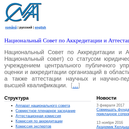
română
|
русский
|
english
Национальный Совет по Аккредитации и Аттеста
Национальный Совет по Аккредитации и А
Национальный совет) со статусом юридичес
учреждением центрального публичного уп
оценки и аккредитации организаций в област
а также аттестации научных и научно-пед
высшей квалификации.
[
…
]
Структура
Новости
3 февраля 2017
Аппарат национального совета
Совмещать фунда
Совместное пленарное заседание
прикладное сопро
Аттестационная комисcия
Комиссия по аккредитации
13 ноября 2016
Комиссия экспертов
Академик Келдыш