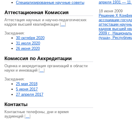
апреля 1931 — 11 
Специализированные научные советы
18 июня 2009
Аттестационная Комиссия
Решение X Конфе
Аттестация научных и научно-педагогических
ассоциации госуд
кадров высшей квалификации
[
…
]
аттестации научны
кадров высшей кв
Заседания:
2009 г., Национал
пуща», Республик
30 октября 2020
31 июля 2020
26 июня 2020
Комиссия по Аккредитации
Оценка и аккредитация организаций в области
науки и инноваций
[
…
]
Заседания:
25 мая 2018
5 июня 2017
27 апреля 2017
Контакты
Контактные телефоны, дни и время
аудиенций
[
…
]