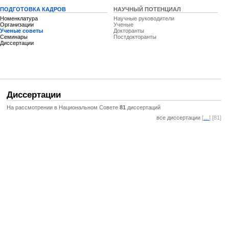
ПОДГОТОВКА КАДРОВ
НАУЧНЫЙ ПОТЕНЦИАЛ
Номенклатура
Научные руководители
Организации
Ученые
Ученые советы
Докторанты
Семинары
Постдокторанты
Диссертации
Диссертации
На рассмотрении в Национальном Совете
81
диссертаций
все диссертации
[
…
] [81]