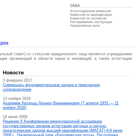
CNAA
Аттестационная комиссия
Комиссия по аккредитации
Комиссия по экспертов
Распоряжения, инструкции
Нормативные акты
ции
альный совет) со статусом юридического лица является учреждением
ации организаций в области науки и инноваций, а также аттестации
Новости
3 февраля 2017
Совмещать фундаментальные задачи и прикладное
сопровождение
13 ноября 2016
Академик Келдыш Леонид Вениаминович (7 апреля 1931 — 11
ноября 2016)
18 июня 2009
Решение X Конференции международной ассоциации
государственных органов аттестации научных и научно-
педагогических кадров высшей квалификации (МАГAT) 8-9 июня
2009 г., Национальный парк «Беловежская пуща», Республика