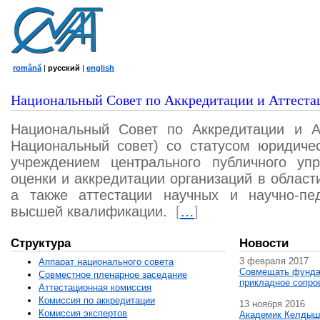
română
|
русский
|
english
Национальный Совет по Аккредитации и Аттеста
Национальный Совет по Аккредитации и А
Национальный совет) со статусом юридичес
учреждением центрального публичного уп
оценки и аккредитации организаций в област
а также аттестации научных и научно-пед
высшей квалификации.
[
…
]
Структура
Новости
3 февраля 2017
Аппарат национального совета
Совмещать фунда
Совместное пленарное заседание
прикладное сопро
Аттестационная комисcия
Комиссия по аккредитации
13 ноября 2016
Комиссия экспертов
Академик Келдыш