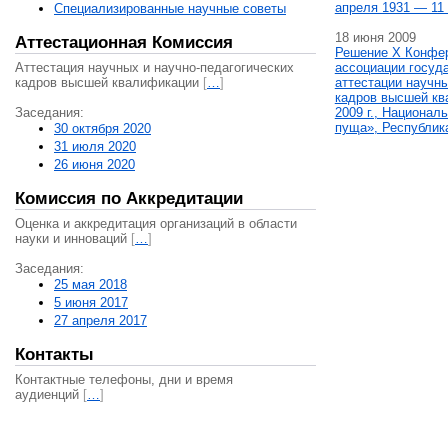
апреля 1931 — 11 
Специализированные научные советы
18 июня 2009
Аттестационная Комиссия
Решение X Конфе
Аттестация научных и научно-педагогических
ассоциации госуд
кадров высшей квалификации
[
…
]
аттестации научны
кадров высшей кв
Заседания:
2009 г., Национал
пуща», Республик
30 октября 2020
31 июля 2020
26 июня 2020
Комиссия по Аккредитации
Оценка и аккредитация организаций в области
науки и инноваций
[
…
]
Заседания:
25 мая 2018
5 июня 2017
27 апреля 2017
Контакты
Контактные телефоны, дни и время
аудиенций
[
…
]