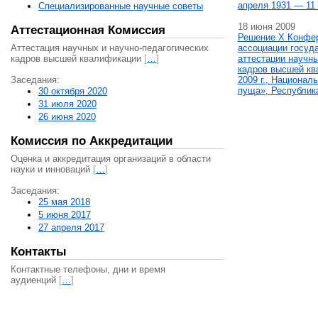
апреля 1931 — 11 
Специализированные научные советы
18 июня 2009
Аттестационная Комиссия
Решение X Конфе
Аттестация научных и научно-педагогических
ассоциации госуд
кадров высшей квалификации
[
…
]
аттестации научны
кадров высшей кв
Заседания:
2009 г., Национал
пуща», Республик
30 октября 2020
31 июля 2020
26 июня 2020
Комиссия по Аккредитации
Оценка и аккредитация организаций в области
науки и инноваций
[
…
]
Заседания:
25 мая 2018
5 июня 2017
27 апреля 2017
Контакты
Контактные телефоны, дни и время
аудиенций
[
…
]