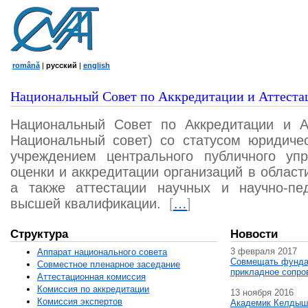
română
|
русский
|
english
Национальный Совет по Аккредитации и Аттеста
Национальный Совет по Аккредитации и А
Национальный совет) со статусом юридичес
учреждением центрального публичного уп
оценки и аккредитации организаций в област
а также аттестации научных и научно-пед
высшей квалификации.
[
…
]
Структура
Новости
3 февраля 2017
Аппарат национального совета
Совмещать фунда
Совместное пленарное заседание
прикладное сопро
Аттестационная комисcия
Комиссия по аккредитации
13 ноября 2016
Комиссия экспертов
Академик Келдыш