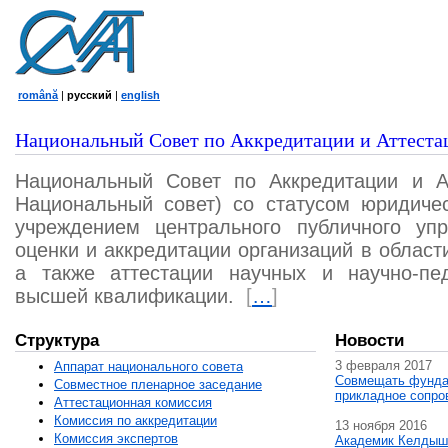
română
|
русский
|
english
Национальный Совет по Аккредитации и Аттеста
Национальный Совет по Аккредитации и А
Национальный совет) со статусом юридичес
учреждением центрального публичного уп
оценки и аккредитации организаций в област
а также аттестации научных и научно-пед
высшей квалификации.
[
…
]
Структура
Новости
3 февраля 2017
Аппарат национального совета
Совмещать фунда
Совместное пленарное заседание
прикладное сопро
Аттестационная комисcия
Комиссия по аккредитации
13 ноября 2016
Комиссия экспертов
Академик Келдыш