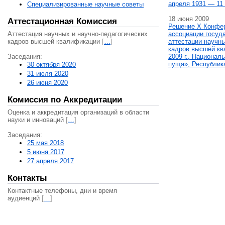
апреля 1931 — 11 
Специализированные научные советы
18 июня 2009
Аттестационная Комиссия
Решение X Конфе
Аттестация научных и научно-педагогических
ассоциации госуд
кадров высшей квалификации
[
…
]
аттестации научны
кадров высшей кв
Заседания:
2009 г., Национал
пуща», Республик
30 октября 2020
31 июля 2020
26 июня 2020
Комиссия по Аккредитации
Оценка и аккредитация организаций в области
науки и инноваций
[
…
]
Заседания:
25 мая 2018
5 июня 2017
27 апреля 2017
Контакты
Контактные телефоны, дни и время
аудиенций
[
…
]