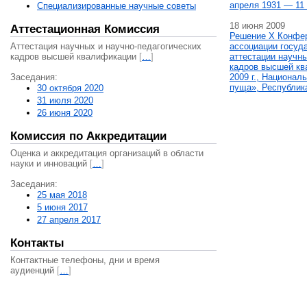
апреля 1931 — 11 
Специализированные научные советы
18 июня 2009
Аттестационная Комиссия
Решение X Конфе
Аттестация научных и научно-педагогических
ассоциации госуд
кадров высшей квалификации
[
…
]
аттестации научны
кадров высшей кв
Заседания:
2009 г., Национал
пуща», Республик
30 октября 2020
31 июля 2020
26 июня 2020
Комиссия по Аккредитации
Оценка и аккредитация организаций в области
науки и инноваций
[
…
]
Заседания:
25 мая 2018
5 июня 2017
27 апреля 2017
Контакты
Контактные телефоны, дни и время
аудиенций
[
…
]