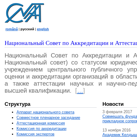
română
|
русский
|
english
Национальный Совет по Аккредитации и Аттеста
Национальный Совет по Аккредитации и А
Национальный совет) со статусом юридичес
учреждением центрального публичного уп
оценки и аккредитации организаций в област
а также аттестации научных и научно-пед
высшей квалификации.
[
…
]
Структура
Новости
3 февраля 2017
Аппарат национального совета
Совмещать фунда
Совместное пленарное заседание
прикладное сопро
Аттестационная комисcия
Комиссия по аккредитации
13 ноября 2016
Комиссия экспертов
Академик Келдыш