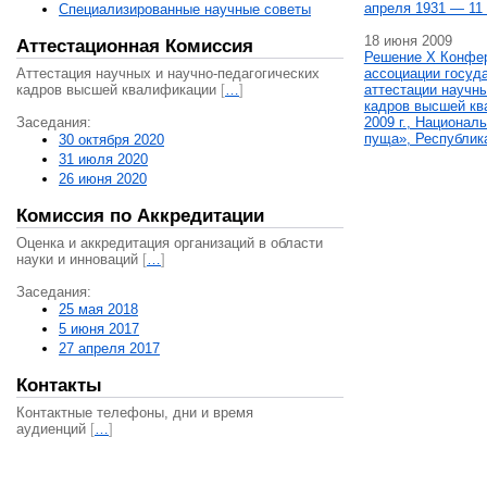
апреля 1931 — 11 
Специализированные научные советы
18 июня 2009
Аттестационная Комиссия
Решение X Конфе
Аттестация научных и научно-педагогических
ассоциации госуд
кадров высшей квалификации
[
…
]
аттестации научны
кадров высшей кв
Заседания:
2009 г., Национал
пуща», Республик
30 октября 2020
31 июля 2020
26 июня 2020
Комиссия по Аккредитации
Оценка и аккредитация организаций в области
науки и инноваций
[
…
]
Заседания:
25 мая 2018
5 июня 2017
27 апреля 2017
Контакты
Контактные телефоны, дни и время
аудиенций
[
…
]