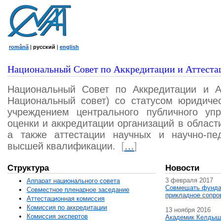
română
|
русский
|
english
Национальный Совет по Аккредитации и Аттеста
Национальный Совет по Аккредитации и А
Национальный совет) со статусом юридичес
учреждением центрального публичного уп
оценки и аккредитации организаций в област
а также аттестации научных и научно-пед
высшей квалификации.
[
…
]
Структура
Новости
3 февраля 2017
Аппарат национального совета
Совмещать фунда
Совместное пленарное заседание
прикладное сопро
Аттестационная комисcия
Комиссия по аккредитации
13 ноября 2016
Комиссия экспертов
Академик Келдыш