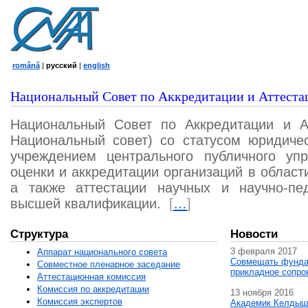
română
|
русский
|
english
Национальный Совет по Аккредитации и Аттеста
Национальный Совет по Аккредитации и А
Национальный совет) со статусом юридичес
учреждением центрального публичного уп
оценки и аккредитации организаций в област
а также аттестации научных и научно-пед
высшей квалификации.
[
…
]
Структура
Новости
3 февраля 2017
Аппарат национального совета
Совмещать фунда
Совместное пленарное заседание
прикладное сопро
Аттестационная комисcия
Комиссия по аккредитации
13 ноября 2016
Комиссия экспертов
Академик Келдыш