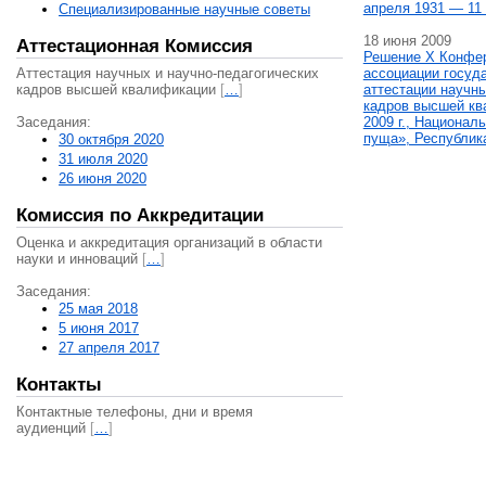
апреля 1931 — 11 
Специализированные научные советы
18 июня 2009
Аттестационная Комиссия
Решение X Конфе
Аттестация научных и научно-педагогических
ассоциации госуд
кадров высшей квалификации
[
…
]
аттестации научны
кадров высшей кв
Заседания:
2009 г., Национал
пуща», Республик
30 октября 2020
31 июля 2020
26 июня 2020
Комиссия по Аккредитации
Оценка и аккредитация организаций в области
науки и инноваций
[
…
]
Заседания:
25 мая 2018
5 июня 2017
27 апреля 2017
Контакты
Контактные телефоны, дни и время
аудиенций
[
…
]