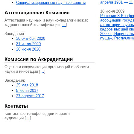
апреля 1931 — 11 
Специализированные научные советы
18 июня 2009
Аттестационная Комиссия
Решение X Конфе
Аттестация научных и научно-педагогических
ассоциации госуд
кадров высшей квалификации
[
…
]
аттестации научны
кадров высшей кв
Заседания:
2009 г., Национал
пуща», Республик
30 октября 2020
31 июля 2020
26 июня 2020
Комиссия по Аккредитации
Оценка и аккредитация организаций в области
науки и инноваций
[
…
]
Заседания:
25 мая 2018
5 июня 2017
27 апреля 2017
Контакты
Контактные телефоны, дни и время
аудиенций
[
…
]