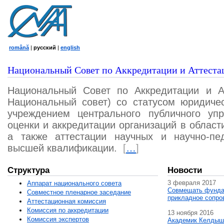
română
|
русский
|
english
Национальный Совет по Аккредитации и Аттеста
Национальный Совет по Аккредитации и А
Национальный совет) со статусом юридичес
учреждением центрального публичного уп
оценки и аккредитации организаций в област
а также аттестации научных и научно-пед
высшей квалификации.
[
…
]
Структура
Новости
3 февраля 2017
Аппарат национального совета
Совмещать фунда
Совместное пленарное заседание
прикладное сопро
Аттестационная комисcия
Комиссия по аккредитации
13 ноября 2016
Комиссия экспертов
Академик Келдыш