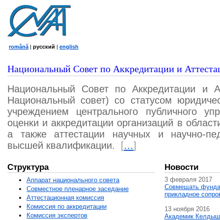
română
|
русский
|
english
Национальный Совет по Аккредитации и Аттеста
Национальный Совет по Аккредитации и А
Национальный совет) со статусом юридичес
учреждением центрального публичного уп
оценки и аккредитации организаций в област
а также аттестации научных и научно-пед
высшей квалификации.
[
…
]
Структура
Новости
3 февраля 2017
Аппарат национального совета
Совмещать фунда
Совместное пленарное заседание
прикладное сопро
Аттестационная комисcия
Комиссия по аккредитации
13 ноября 2016
Комиссия экспертов
Академик Келдыш