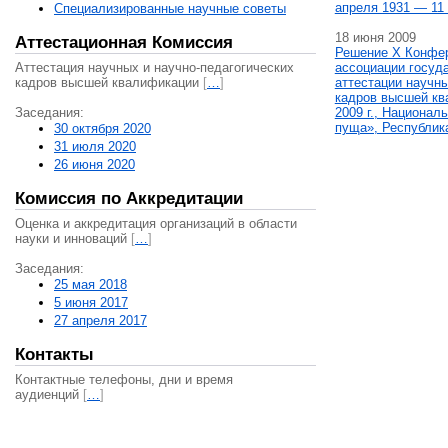
апреля 1931 — 11 
Специализированные научные советы
18 июня 2009
Аттестационная Комиссия
Решение X Конфе
Аттестация научных и научно-педагогических
ассоциации госуд
кадров высшей квалификации
[
…
]
аттестации научны
кадров высшей кв
Заседания:
2009 г., Национал
пуща», Республик
30 октября 2020
31 июля 2020
26 июня 2020
Комиссия по Аккредитации
Оценка и аккредитация организаций в области
науки и инноваций
[
…
]
Заседания:
25 мая 2018
5 июня 2017
27 апреля 2017
Контакты
Контактные телефоны, дни и время
аудиенций
[
…
]