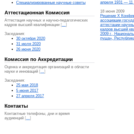
апреля 1931 — 11 
Специализированные научные советы
18 июня 2009
Аттестационная Комиссия
Решение X Конфе
Аттестация научных и научно-педагогических
ассоциации госуд
кадров высшей квалификации
[
…
]
аттестации научны
кадров высшей кв
Заседания:
2009 г., Национал
пуща», Республик
30 октября 2020
31 июля 2020
26 июня 2020
Комиссия по Аккредитации
Оценка и аккредитация организаций в области
науки и инноваций
[
…
]
Заседания:
25 мая 2018
5 июня 2017
27 апреля 2017
Контакты
Контактные телефоны, дни и время
аудиенций
[
…
]