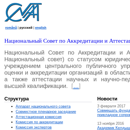
română
|
русский
|
english
Национальный Совет по Аккредитации и Аттеста
Национальный Совет по Аккредитации и А
Национальный совет) со статусом юридичес
учреждением центрального публичного уп
оценки и аккредитации организаций в област
а также аттестации научных и научно-пед
высшей квалификации.
[
…
]
Структура
Новости
3 февраля 2017
Аппарат национального совета
Совмещать фунда
Совместное пленарное заседание
прикладное сопро
Аттестационная комисcия
Комиссия по аккредитации
13 ноября 2016
Комиссия экспертов
Академик Келдыш