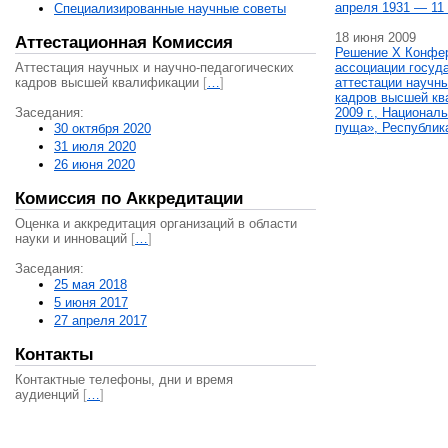
апреля 1931 — 11 
Специализированные научные советы
18 июня 2009
Аттестационная Комиссия
Решение X Конфе
Аттестация научных и научно-педагогических
ассоциации госуд
кадров высшей квалификации
[
…
]
аттестации научны
кадров высшей кв
Заседания:
2009 г., Национал
пуща», Республик
30 октября 2020
31 июля 2020
26 июня 2020
Комиссия по Аккредитации
Оценка и аккредитация организаций в области
науки и инноваций
[
…
]
Заседания:
25 мая 2018
5 июня 2017
27 апреля 2017
Контакты
Контактные телефоны, дни и время
аудиенций
[
…
]