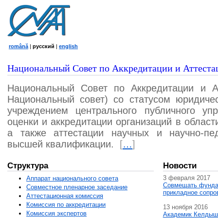
română
|
русский
|
english
Национальный Совет по Аккредитации и Аттеста
Национальный Совет по Аккредитации и А
Национальный совет) со статусом юридичес
учреждением центрального публичного уп
оценки и аккредитации организаций в област
а также аттестации научных и научно-пед
высшей квалификации.
[
…
]
Структура
Новости
3 февраля 2017
Аппарат национального совета
Совмещать фунда
Совместное пленарное заседание
прикладное сопро
Аттестационная комисcия
Комиссия по аккредитации
13 ноября 2016
Комиссия экспертов
Академик Келдыш