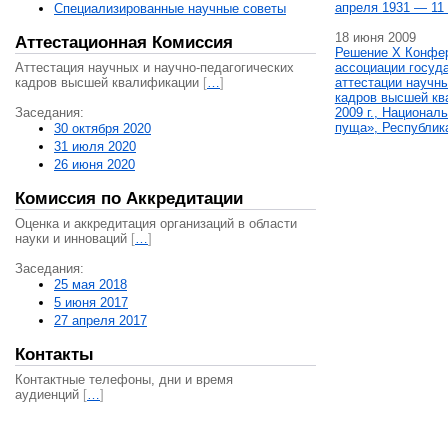
апреля 1931 — 11 
Специализированные научные советы
18 июня 2009
Аттестационная Комиссия
Решение X Конфе
Аттестация научных и научно-педагогических
ассоциации госуд
кадров высшей квалификации
[
…
]
аттестации научны
кадров высшей кв
Заседания:
2009 г., Национал
пуща», Республик
30 октября 2020
31 июля 2020
26 июня 2020
Комиссия по Аккредитации
Оценка и аккредитация организаций в области
науки и инноваций
[
…
]
Заседания:
25 мая 2018
5 июня 2017
27 апреля 2017
Контакты
Контактные телефоны, дни и время
аудиенций
[
…
]