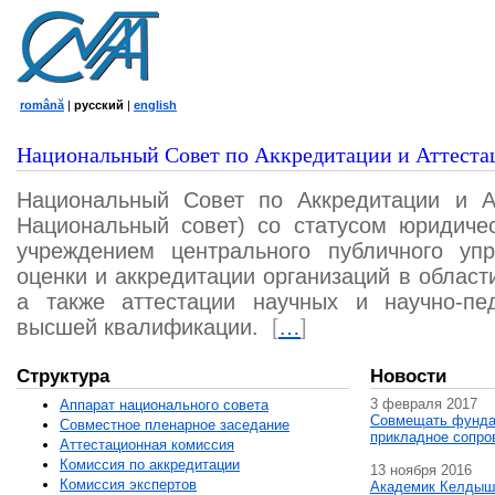
română
|
русский
|
english
Национальный Совет по Аккредитации и Аттеста
Национальный Совет по Аккредитации и А
Национальный совет) со статусом юридичес
учреждением центрального публичного уп
оценки и аккредитации организаций в област
а также аттестации научных и научно-пед
высшей квалификации.
[
…
]
Структура
Новости
3 февраля 2017
Аппарат национального совета
Совмещать фунда
Совместное пленарное заседание
прикладное сопро
Аттестационная комисcия
Комиссия по аккредитации
13 ноября 2016
Комиссия экспертов
Академик Келдыш