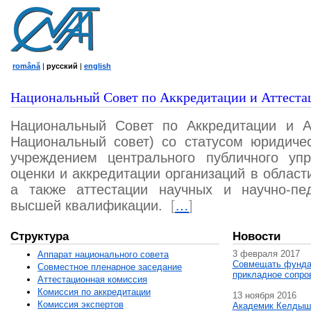
română
|
русский
|
english
Национальный Совет по Аккредитации и Аттеста
Национальный Совет по Аккредитации и А
Национальный совет) со статусом юридичес
учреждением центрального публичного уп
оценки и аккредитации организаций в област
а также аттестации научных и научно-пед
высшей квалификации.
[
…
]
Структура
Новости
3 февраля 2017
Аппарат национального совета
Совмещать фунда
Совместное пленарное заседание
прикладное сопро
Аттестационная комисcия
Комиссия по аккредитации
13 ноября 2016
Комиссия экспертов
Академик Келдыш