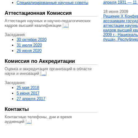
апреля 1931 — 11 
Специализированные научные советы
18 июня 2009
Аттестационная Комиссия
Решение X Конфе
Аттестация научных и научно-педагогических
ассоциации госуд
кадров высшей квалификации
[
…
]
аттестации научны
кадров высшей кв
Заседания:
2009 г., Национал
пуща», Республик
30 октября 2020
31 июля 2020
26 июня 2020
Комиссия по Аккредитации
Оценка и аккредитация организаций в области
науки и инноваций
[
…
]
Заседания:
25 мая 2018
5 июня 2017
27 апреля 2017
Контакты
Контактные телефоны, дни и время
аудиенций
[
…
]