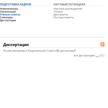
ПОДГОТОВКА КАДРОВ
НАУЧНЫЙ ПОТЕНЦИАЛ
Номенклатура
Научные руководители
Организации
Ученые
Ученые советы
Докторанты
Семинары
Постдокторанты
Диссертации
Диссертации
На рассмотрении в Национальном Совете
81
диссертаций
все диссертации
[
…
] [81]