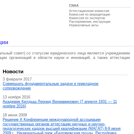
CNAA
Аттестационная комиссия
Комиссия по аккредитации
Комиссия по экспертов
Распоряжения, инструкции
Нормативные акты
ции
альный совет) со статусом юридического лица является учреждением
ации организаций в области науки и инноваций, а также аттестации
Новости
3 февраля 2017
Совмещать фундаментальные задачи и прикладное
сопровождение
13 ноября 2016
Академик Келдыш Леонид Вениаминович (7 апреля 1931 — 11
ноября 2016)
18 июня 2009
Решение X Конференции международной ассоциации
государственных органов аттестации научных и научно-
педагогических кадров высшей квалификации (МАГAT) 8-9 июня
2009 г., Национальный парк «Беловежская пуща», Республика