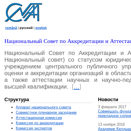
română
|
русский
|
english
Национальный Совет по Аккредитации и Аттеста
Национальный Совет по Аккредитации и А
Национальный совет) со статусом юридичес
учреждением центрального публичного уп
оценки и аккредитации организаций в област
а также аттестации научных и научно-пед
высшей квалификации.
[
…
]
Структура
Новости
3 февраля 2017
Аппарат национального совета
Совмещать фунда
Совместное пленарное заседание
прикладное сопро
Аттестационная комисcия
Комиссия по аккредитации
13 ноября 2016
Комиссия экспертов
Академик Келдыш