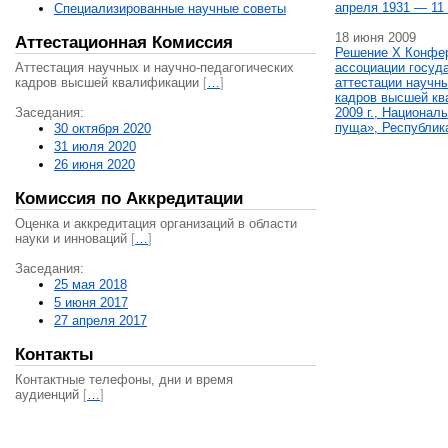
апреля 1931 — 11 
Специализированные научные советы
18 июня 2009
Аттестационная Комиссия
Решение X Конфе
Аттестация научных и научно-педагогических
ассоциации госуд
кадров высшей квалификации
[
…
]
аттестации научны
кадров высшей кв
Заседания:
2009 г., Национал
пуща», Республик
30 октября 2020
31 июля 2020
26 июня 2020
Комиссия по Аккредитации
Оценка и аккредитация организаций в области
науки и инноваций
[
…
]
Заседания:
25 мая 2018
5 июня 2017
27 апреля 2017
Контакты
Контактные телефоны, дни и время
аудиенций
[
…
]