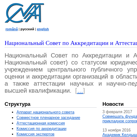
română
|
русский
|
english
Национальный Совет по Аккредитации и Аттеста
Национальный Совет по Аккредитации и А
Национальный совет) со статусом юридичес
учреждением центрального публичного уп
оценки и аккредитации организаций в област
а также аттестации научных и научно-пед
высшей квалификации.
[
…
]
Структура
Новости
3 февраля 2017
Аппарат национального совета
Совмещать фунда
Совместное пленарное заседание
прикладное сопро
Аттестационная комисcия
Комиссия по аккредитации
13 ноября 2016
Комиссия экспертов
Академик Келдыш