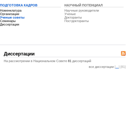
ПОДГОТОВКА КАДРОВ
НАУЧНЫЙ ПОТЕНЦИАЛ
Номенклатура
Научные руководители
Организации
Ученые
Ученые советы
Докторанты
Семинары
Постдокторанты
Диссертации
Диссертации
На рассмотрении в Национальном Совете
81
диссертаций
все диссертации
[
…
] [81]