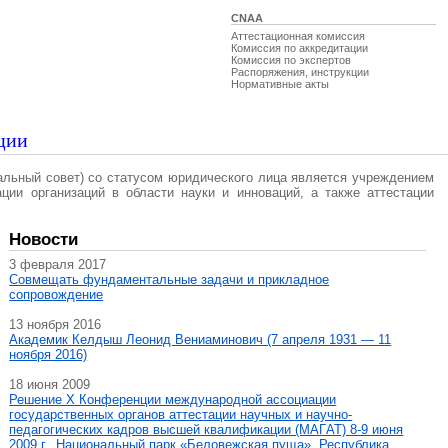
CNAA
Аттестационная комиссия
Комиссия по аккредитации
Комиссия по экспертов
Распоряжения, инструкции
Нормативные акты
ции
альный совет) со статусом юридического лица является учреждением
ации организаций в области науки и инноваций, а также аттестации
Новости
3 февраля 2017
Совмещать фундаментальные задачи и прикладное
сопровождение
13 ноября 2016
Академик Келдыш Леонид Вениаминович (7 апреля 1931 — 11
ноября 2016)
18 июня 2009
Решение X Конференции международной ассоциации
государственных органов аттестации научных и научно-
педагогических кадров высшей квалификации (МАГAT) 8-9 июня
2009 г., Национальный парк «Беловежская пуща», Республика