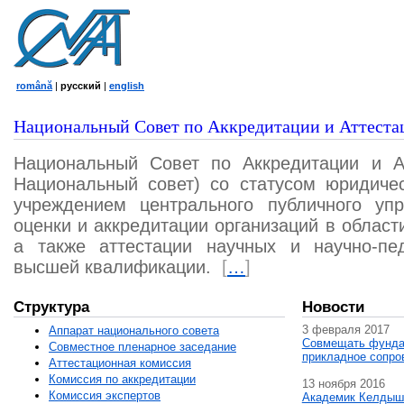
română
|
русский
|
english
Национальный Совет по Аккредитации и Аттеста
Национальный Совет по Аккредитации и А
Национальный совет) со статусом юридичес
учреждением центрального публичного уп
оценки и аккредитации организаций в област
а также аттестации научных и научно-пед
высшей квалификации.
[
…
]
Структура
Новости
3 февраля 2017
Аппарат национального совета
Совмещать фунда
Совместное пленарное заседание
прикладное сопро
Аттестационная комисcия
Комиссия по аккредитации
13 ноября 2016
Комиссия экспертов
Академик Келдыш