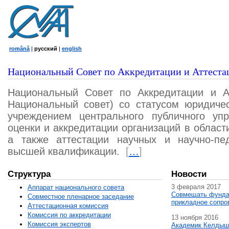
română
|
русский
|
english
Национальный Совет по Аккредитации и Аттеста
Национальный Совет по Аккредитации и А
Национальный совет) со статусом юридичес
учреждением центрального публичного уп
оценки и аккредитации организаций в област
а также аттестации научных и научно-пед
высшей квалификации.
[
…
]
Структура
Новости
3 февраля 2017
Аппарат национального совета
Совмещать фунда
Совместное пленарное заседание
прикладное сопро
Аттестационная комисcия
Комиссия по аккредитации
13 ноября 2016
Комиссия экспертов
Академик Келдыш