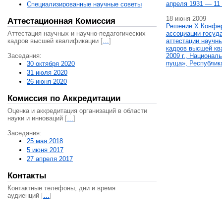
апреля 1931 — 11 
Специализированные научные советы
18 июня 2009
Аттестационная Комиссия
Решение X Конфе
Аттестация научных и научно-педагогических
ассоциации госуд
кадров высшей квалификации
[
…
]
аттестации научны
кадров высшей кв
Заседания:
2009 г., Национал
пуща», Республик
30 октября 2020
31 июля 2020
26 июня 2020
Комиссия по Аккредитации
Оценка и аккредитация организаций в области
науки и инноваций
[
…
]
Заседания:
25 мая 2018
5 июня 2017
27 апреля 2017
Контакты
Контактные телефоны, дни и время
аудиенций
[
…
]