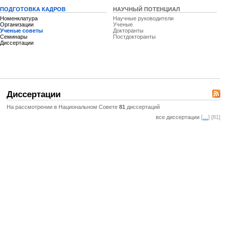
ПОДГОТОВКА КАДРОВ
НАУЧНЫЙ ПОТЕНЦИАЛ
Номенклатура
Научные руководители
Организации
Ученые
Ученые советы
Докторанты
Семинары
Постдокторанты
Диссертации
Диссертации
На рассмотрении в Национальном Совете
81
диссертаций
все диссертации
[
…
] [81]