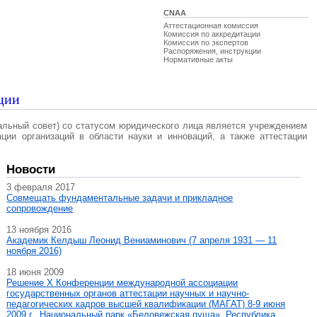
CNAA
Аттестационная комиссия
Комиссия по аккредитации
Комиссия по экспертов
Распоряжения, инструкции
Нормативные акты
ции
альный совет) со статусом юридического лица является учреждением
ации организаций в области науки и инноваций, а также аттестации
Новости
3 февраля 2017
Совмещать фундаментальные задачи и прикладное
сопровождение
13 ноября 2016
Академик Келдыш Леонид Вениаминович (7 апреля 1931 — 11
ноября 2016)
18 июня 2009
Решение X Конференции международной ассоциации
государственных органов аттестации научных и научно-
педагогических кадров высшей квалификации (МАГAT) 8-9 июня
2009 г., Национальный парк «Беловежская пуща», Республика