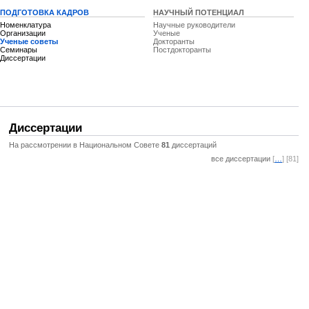
ПОДГОТОВКА КАДРОВ
НАУЧНЫЙ ПОТЕНЦИАЛ
Номенклатура
Научные руководители
Организации
Ученые
Ученые советы
Докторанты
Семинары
Постдокторанты
Диссертации
Диссертации
На рассмотрении в Национальном Совете
81
диссертаций
все диссертации
[
…
] [81]