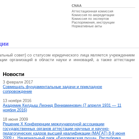
CNAA
Аттестационная комиссия
Комиссия по аккредитации
Комиссия по экспертов
Распоряжения, инструкции
Нормативные акты
ции
альный совет) со статусом юридического лица является учреждением
ации организаций в области науки и инноваций, а также аттестации
Новости
3 февраля 2017
Совмещать фундаментальные задачи и прикладное
сопровождение
13 ноября 2016
Академик Келдыш Леонид Вениаминович (7 апреля 1931 — 11
ноября 2016)
18 июня 2009
Решение X Конференции международной ассоциации
государственных органов аттестации научных и научно-
педагогических кадров высшей квалификации (МАГAT) 8-9 июня
2009 г., Национальный парк «Беловежская пуща», Республика