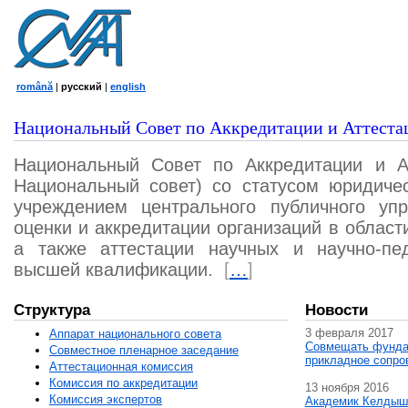
română
|
русский
|
english
Национальный Совет по Аккредитации и Аттеста
Национальный Совет по Аккредитации и А
Национальный совет) со статусом юридичес
учреждением центрального публичного уп
оценки и аккредитации организаций в област
а также аттестации научных и научно-пед
высшей квалификации.
[
…
]
Структура
Новости
3 февраля 2017
Аппарат национального совета
Совмещать фунда
Совместное пленарное заседание
прикладное сопро
Аттестационная комисcия
Комиссия по аккредитации
13 ноября 2016
Комиссия экспертов
Академик Келдыш