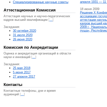
апреля 1931 — 11 
Специализированные научные советы
18 июня 2009
Аттестационная Комиссия
Решение X Конфе
Аттестация научных и научно-педагогических
ассоциации госуд
кадров высшей квалификации
[
…
]
аттестации научны
кадров высшей кв
Заседания:
2009 г., Национал
пуща», Республик
30 октября 2020
31 июля 2020
26 июня 2020
Комиссия по Аккредитации
Оценка и аккредитация организаций в области
науки и инноваций
[
…
]
Заседания:
25 мая 2018
5 июня 2017
27 апреля 2017
Контакты
Контактные телефоны, дни и время
аудиенций
[
…
]