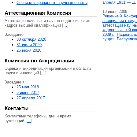
апреля 1931 — 11 
Специализированные научные советы
18 июня 2009
Аттестационная Комиссия
Решение X Конфе
Аттестация научных и научно-педагогических
ассоциации госуд
кадров высшей квалификации
[
…
]
аттестации научны
кадров высшей кв
Заседания:
2009 г., Национал
пуща», Республик
30 октября 2020
31 июля 2020
26 июня 2020
Комиссия по Аккредитации
Оценка и аккредитация организаций в области
науки и инноваций
[
…
]
Заседания:
25 мая 2018
5 июня 2017
27 апреля 2017
Контакты
Контактные телефоны, дни и время
аудиенций
[
…
]