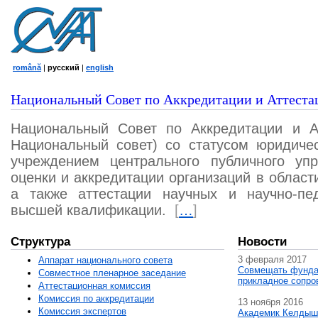
română
|
русский
|
english
Национальный Совет по Аккредитации и Аттеста
Национальный Совет по Аккредитации и А
Национальный совет) со статусом юридичес
учреждением центрального публичного уп
оценки и аккредитации организаций в област
а также аттестации научных и научно-пед
высшей квалификации.
[
…
]
Структура
Новости
3 февраля 2017
Аппарат национального совета
Совмещать фунда
Совместное пленарное заседание
прикладное сопро
Аттестационная комисcия
Комиссия по аккредитации
13 ноября 2016
Комиссия экспертов
Академик Келдыш