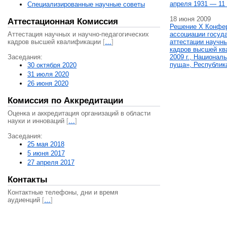
апреля 1931 — 11 
Специализированные научные советы
18 июня 2009
Аттестационная Комиссия
Решение X Конфе
Аттестация научных и научно-педагогических
ассоциации госуд
кадров высшей квалификации
[
…
]
аттестации научны
кадров высшей кв
Заседания:
2009 г., Национал
пуща», Республик
30 октября 2020
31 июля 2020
26 июня 2020
Комиссия по Аккредитации
Оценка и аккредитация организаций в области
науки и инноваций
[
…
]
Заседания:
25 мая 2018
5 июня 2017
27 апреля 2017
Контакты
Контактные телефоны, дни и время
аудиенций
[
…
]