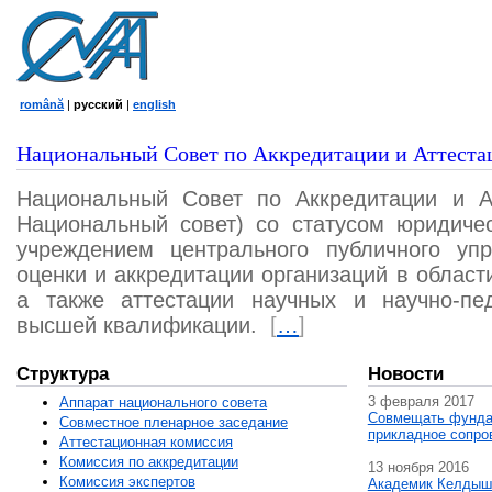
română
|
русский
|
english
Национальный Совет по Аккредитации и Аттеста
Национальный Совет по Аккредитации и А
Национальный совет) со статусом юридичес
учреждением центрального публичного уп
оценки и аккредитации организаций в област
а также аттестации научных и научно-пед
высшей квалификации.
[
…
]
Структура
Новости
3 февраля 2017
Аппарат национального совета
Совмещать фунда
Совместное пленарное заседание
прикладное сопро
Аттестационная комисcия
Комиссия по аккредитации
13 ноября 2016
Комиссия экспертов
Академик Келдыш